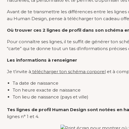
naturelles, ta personnalité et te permet d’optimiser tes c
Avant de te transmettre les différences entre les lignes
au Human Design, pense à télécharger ton cadeau off
Où trouver ces 2 lignes de profil dans son schéma 
Pour connaître ses lignes, il te suffit de générer ton
“carte” qui te donne tout un tas d’informations précises q
Les informations à renseigner
Je t’invite à
télécharger ton schéma corporel
et à compl
Ta date de naissance
Ton heure exacte de naissance
Ton lieu de naissance (pays et ville)
Tes lignes de profil Human Design sont notées en ha
lignes n° 1 et 4.