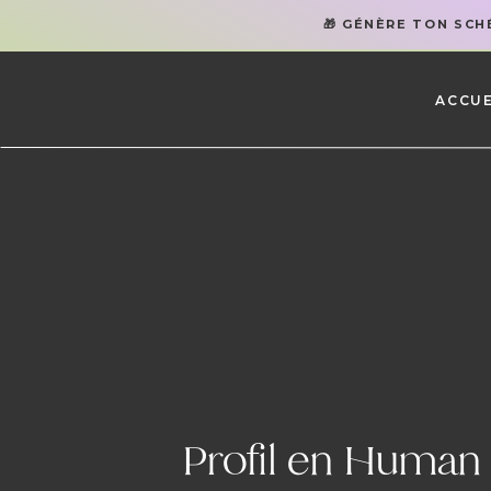
🎁 GÉNÈRE TON SC
ACCUE
Profil en Human D