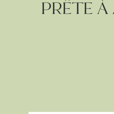
PRÊTE À 
Cette rentrée, c’est la période parfaite pour explorer 
complètement nouveau et t’inspirer pour des projets in
L’importance des lignes dans le Design Humain, c’est 
Human Design
. Si le domaine de la communication t’inté
communication grâce à tes lignes
.
Avec ta ligne 4, c’est le rés
réussie grâce au Human Des
Plonge-toi dans des domaines qui te passionnent et que 
Tu peux t’inscrire à un cours lié à ta passion. Et une f
autre regard, partage-les avec ta communauté !