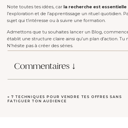
Note toutes tes idées, car
la recherche est essentielle
l’exploration et de l’apprentissage un rituel quotidien.
sujet qui t’intéresse ou à suivre une formation.
Admettons que tu souhaites lancer un Blog, commence pa
établit une structure claire ainsi qu’un plan d’action. Tu
N’hésite pas à créer des séries.
Transforme ce côté “éternelle étudiante” en action
Commentaires ↓
Avec ta ligne 2, c’est mettre 
«
7 TECHNIQUES POUR VENDRE TES OFFRES SANS
FATIGUER TON AUDIENCE
une rentrée réussie grâce a
Tu as des talents innés avec ta ligne 2 de
ton profil